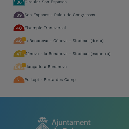
36
Circular Son Espases
39
Son Espases - Palau de Congressos
40
Eixample Transversal
46
la Bonanova - Gènova - Sindicat (dreta)
47
Gènova - la Bonanova - Sindicat (esquerra)
E46
Llançadora Bonanova
N1
Portopí - Porta des Camp
N2
Can Blau - Can Valero
N3
Germans Escales - sa Indioteria
N4
Pl. Progrés - Pont d'Inca