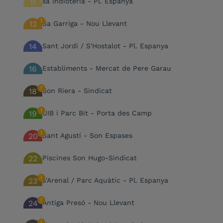
11
sa Indioteria - Pl. Espanya
12
Sa Garriga - Nou Llevant
14
Sant Jordi / S'Hostalot - Pl. Espanya
16
Establiments - Mercat de Pere Garau
18
Son Riera - Sindicat
19
UIB i Parc Bit - Porta des Camp
20
Sant Agustí - Son Espases
22
Piscines Son Hugo-Sindicat
23
s'Arenal / Parc Aquàtic - Pl. Espanya
24
Antiga Presó - Nou Llevant