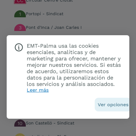
CC
Circular Centre Ciutat
1
Portopí - Sindicat
3
Pont d'Inca / Joan Carles I
4
Ses Illetes-Nou Llevant
EMT-Palma usa las cookies
esenciales, analíticas y de
5
Es Rafal Nou - Pl. Progrés
marketing para ofrecer, mantener y
mejorar nuestros servicios. Si estás
6
Son Espases - Sindicat
de acuerdo, utilizaremos estos
datos para la personalización de
7
Son Gotleu - Son Serra - Sa Vileta / Son Vida
los servicios y análisis asociados.
Leer más
8
Son Roca - Sindicat
Ver opciones
9
Son Espanyol-Pl. d’Espanya
10
Son Castelló - Sindicat