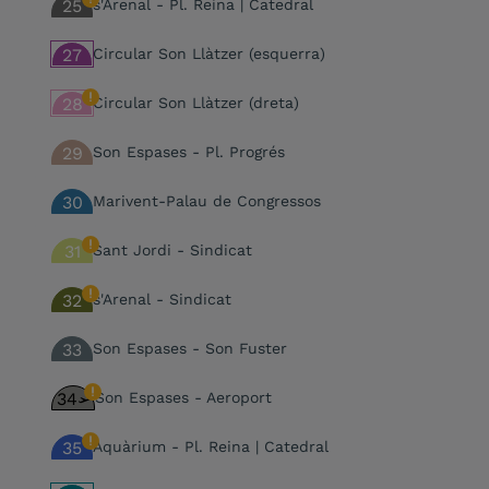
25
s'Arenal - Pl. Reina | Catedral
27
Circular Son Llàtzer (esquerra)
28
Circular Son Llàtzer (dreta)
29
Son Espases - Pl. Progrés
30
Marivent-Palau de Congressos
31
Sant Jordi - Sindicat
32
s'Arenal - Sindicat
33
Son Espases - Son Fuster
34
Son Espases - Aeroport
35
Aquàrium - Pl. Reina | Catedral