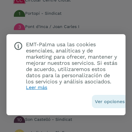
CC
Circular Centre Ciutat
1
Portopí - Sindicat
3
Pont d'Inca / Joan Carles I
4
Ses Illetes-Nou Llevant
EMT-Palma usa las cookies
esenciales, analíticas y de
5
Es Rafal Nou - Pl. Progrés
marketing para ofrecer, mantener y
mejorar nuestros servicios. Si estás
6
Son Espases - Sindicat
de acuerdo, utilizaremos estos
datos para la personalización de
7
Son Gotleu - Son Serra - Sa Vileta / Son Vida
los servicios y análisis asociados.
Leer más
8
Son Roca - Sindicat
Ver opciones
9
Son Espanyol-Pl. d’Espanya
10
Son Castelló - Sindicat