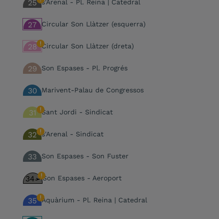
25
s'Arenal - Pl. Reina | Catedral
27
Circular Son Llàtzer (esquerra)
28
Circular Son Llàtzer (dreta)
29
Son Espases - Pl. Progrés
30
Marivent-Palau de Congressos
31
Sant Jordi - Sindicat
32
s'Arenal - Sindicat
33
Son Espases - Son Fuster
34
Son Espases - Aeroport
35
Aquàrium - Pl. Reina | Catedral