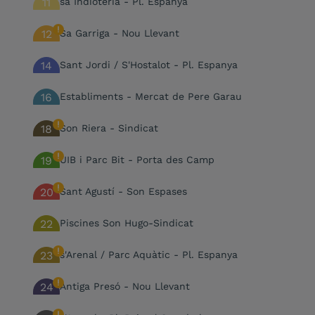
11
sa Indioteria - Pl. Espanya
12
Sa Garriga - Nou Llevant
14
Sant Jordi / S'Hostalot - Pl. Espanya
16
Establiments - Mercat de Pere Garau
18
Son Riera - Sindicat
19
UIB i Parc Bit - Porta des Camp
20
Sant Agustí - Son Espases
22
Piscines Son Hugo-Sindicat
23
s'Arenal / Parc Aquàtic - Pl. Espanya
24
Antiga Presó - Nou Llevant