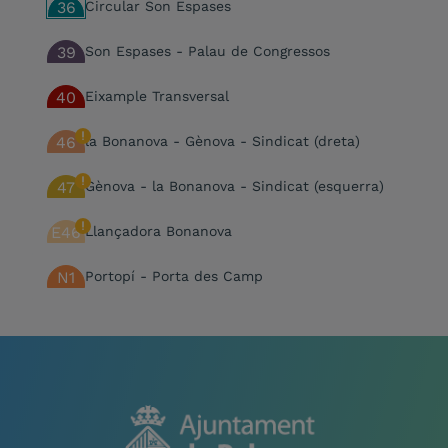
36
Circular Son Espases
39
Son Espases - Palau de Congressos
40
Eixample Transversal
46
la Bonanova - Gènova - Sindicat (dreta)
47
Gènova - la Bonanova - Sindicat (esquerra)
E46
Llançadora Bonanova
N1
Portopí - Porta des Camp
N2
Can Blau - Can Valero
N3
Germans Escales - sa Indioteria
N4
Pl. Progrés - Pont d'Inca