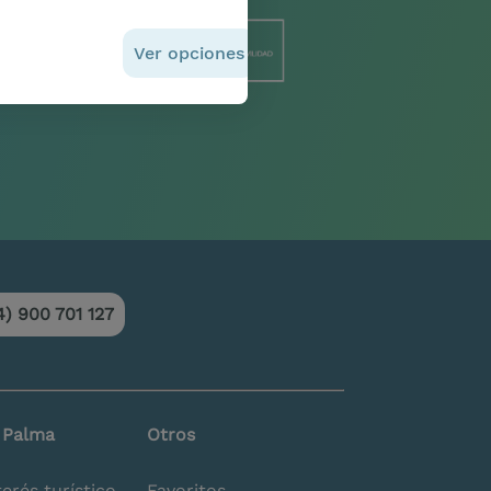
Ver opciones
Aceptar
4) 900 701 127
a Palma
Otros
terés turístico
Favoritos