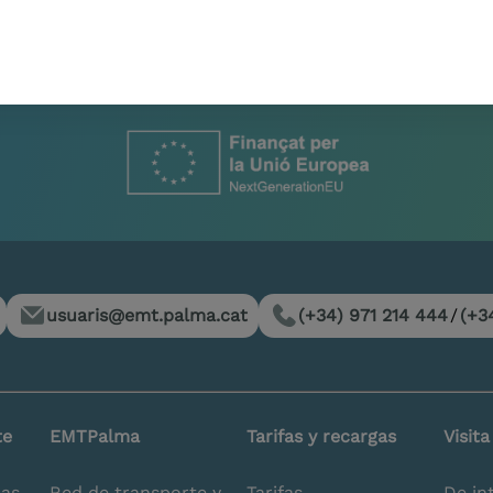
usuaris@emt.palma.cat
(+34) 971 214 444
/
(+3
te
EMTPalma
Tarifas y recargas
Visit
nas
Red de transporte y
Tarifas
De in