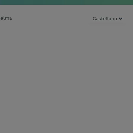
alma
Castellano
Català
Castellano
English