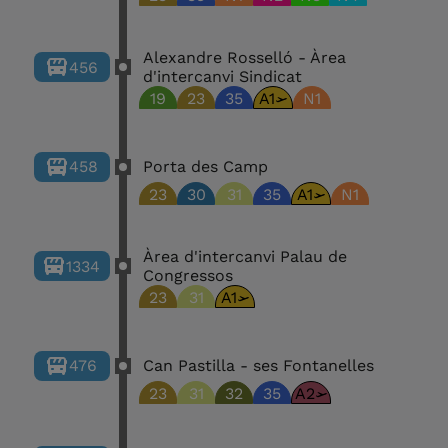
Alexandre Rosselló - Àrea
456
d'intercanvi Sindicat
19
23
35
A1
N1
458
Porta des Camp
23
30
31
35
A1
N1
Àrea d'intercanvi Palau de
1334
Congressos
23
31
A1
476
Can Pastilla - ses Fontanelles
23
31
32
35
A2