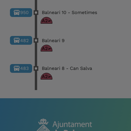
950
Balneari 10 - Sometimes
A2
482
Balneari 9
A2
483
Balneari 8 - Can Salva
A2
484
Balneari 6 - les Meravelles
A2
486
Balneari 5