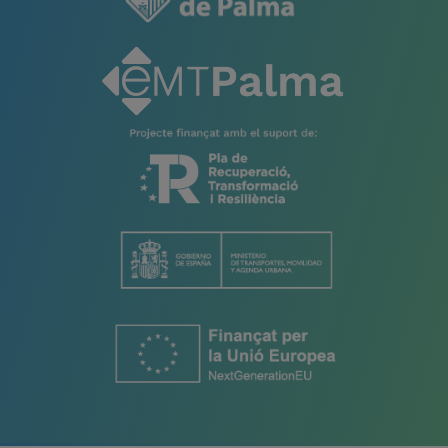
A2
487
Balneari 4
A2
488
Balneari 2
A2
691
s'Arenal - Balneari 1