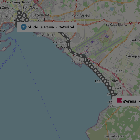
pl. de la Reina - Catedral
s'Arenal 