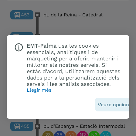
453
pl. de la Reina - Catedral
1048
pl. de Joan Carles I
35
EMT-Palma
usa les cookies
essencials, analítiques i de
màrqueting per a oferir, mantenir i
millorar els nostres serveis. Si
107
la Rambla - Via Roma
estàs d'acord, utilitzarem aquestes
35
dades per a la personalització dels
serveis i les anàlisis associades.
Llegir més
Àrea d'intercanvi Alemanya -
1330
Comte de Sallent
Veure opcions
1
35
A1
455
pl. d'Espanya - Estació Intermodal
23
35
N1
N2
N3
N4