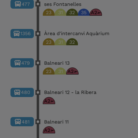
477
ses Fontanelles
23
31
32
35
A2
1356
Àrea d'intercanvi Aquàrium
23
31
32
479
Balneari 13
23
31
A2
480
Balneari 12 - la Ribera
A2
481
Balneari 11
A2